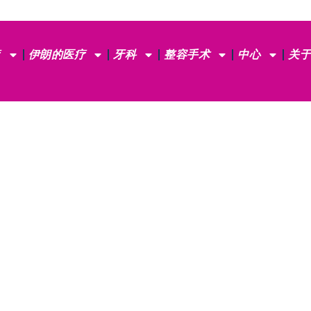
疗
伊朗的医疗
牙科
整容手术
中心
关