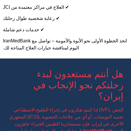
✔ العلاج في مراكز معتمدة من JCI
✔ رعاية شخصية طوال رحلتك
✔ خدمات دعم شاملة
اتخذ الخطوة الأولى نحو الأبوة والأمومة – تواصل مع IranMedBank
اليوم لمناقشة خيارات العلاج المتاحة لك.
هل أنتم مستعدون لبدء
رحلتكم نحو الإنجاب في
إيران؟
إذا كنتم تفكرون في إجراء التلقيح الاصطناعي (IVF)، الحقن
المجهري (ICSI)، تجميد البويضات، أو أي من علاجات الخصوبة
الأخرى في إيران، فإن مستشارينا الطبيين الخبراء جاهزون
اليوم
IranMedBank
لإرشادكم في كل خطوة. تواصلوا مع