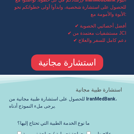
للحصول على استشارة شخصية، وابدأوا أولى خطواتكم نحو
الأبوة والأمومة مع:
✔ أفضل أخصائيي الخصوبة
✔ مستشفيات معتمدة من JCI
✔ دعم كامل للسفر والعلاج
استشارة مجانية
استشارة طبية مجانية
،
IranMedBank
للحصول على استشارة طبية مجانية من
يرجى ملء النموذج أدناه.
ما نوع الخدمة الطبية التي تحتاج إليها؟
علاج طبي
جراحة تجميلية / جراحة ترميمية