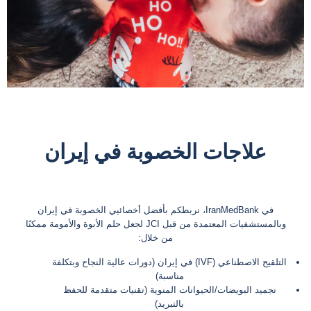
علاجات الخصوبة في
علاجات الخصوبة في إيران
إيران
في IranMedBank، نربطكم بأفضل أخصائيي الخصوبة في إيران
وبالمستشفيات المعتمدة من قبل JCI لجعل حلم الأبوة والأمومة ممكنًا
من خلال:
التلقيح الاصطناعي (IVF) في إيران (دورات عالية النجاح وبتكلفة
مناسبة)
تجميد البويضات/الحيوانات المنوية (تقنيات متقدمة للحفظ
بالتبريد)