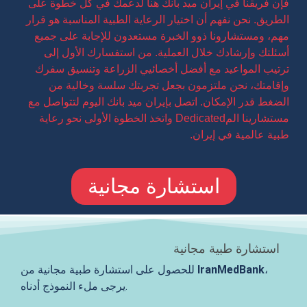
فإن فريقنا في إيران ميد بانك هنا لدعمك في كل خطوة على
الطريق. نحن نفهم أن اختيار الرعاية الطبية المناسبة هو قرار
مهم، ومستشارونا ذوو الخبرة مستعدون للإجابة على جميع
أسئلتك وإرشادك خلال العملية. من استفسارك الأول إلى
ترتيب المواعيد مع أفضل أخصائيي الزراعة وتنسيق سفرك
وإقامتك، نحن ملتزمون بجعل تجربتك سلسة وخالية من
الضغط قدر الإمكان. اتصل بإيران ميد بانك اليوم لتتواصل مع
مستشارينا المDedicated واتخذ الخطوة الأولى نحو رعاية
طبية عالمية في إيران.
استشارة مجانية
استشارة طبية مجانية
،
IranMedBank
للحصول على استشارة طبية مجانية من
يرجى ملء النموذج أدناه.