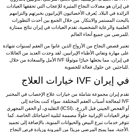
في إيران هو معدلات النجاح المثيرة للإعجاب التي تحققها العيادات
الرائدة في البلاد. يُعرف الأخصائيون الإيرانيون بخبرتهم والتزامهم
بالبحث المستمر والابتكار. من خلال الجمع بين أحدث التطورات
العلمية والرعاية الشخصية، تقدم العيادات في إيران نتائج ممتازة
للمرضى من جميع أنحاء العالم.
تعتبر قصص النجاح من الأزواج الذين عانوا من العقم لسنوات شهادة
على مهارة وتفاني الأطباء الإيرانيين. لقد وجدت العديد من العائلات
الأمل والسعادة من خلال IVF في إيران، مما يجعلها خيارًا موثوقًا
للباحثين عن حلول فعالة للخصوبة.
خيارات العلاج IVF في إيران
تقدم إيران مجموعة شاملة من خيارات علاج الإخصاب في المختبر
لمعالجة أسباب العقم المختلفة. سواء كنت بحاجة إلى IVF
التقليدي، أو الحقن المجهري (ICSI)، أو الفحص الجيني قبل الزرع،
توفر العيادات الإيرانية حلولًا مصممة لتلبية احتياجاتك الخاصة. كما
تتوفر خدمات تبرع البيض والحيوانات المنوية، بالإضافة إلى تجميد
الأجنة، مما يمنح المرضى مزيدًا من المرونة وزيادة فرص النجاح.