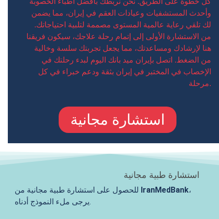
كل خطوة على الطريق. نحن نربطك بأفضل أطباء الخصوبة
وأحدث المستشفيات وعيادات العقم في إيران، مما يضمن
لك تلقي رعاية عالمية المستوى مصممة لتلبية احتياجاتك.
من الاستشارة الأولى إلى إتمام رحلة علاجك، سيكون فريقنا
هنا لإرشادك ومساعدتك، مما يجعل تجربتك سلسة وخالية
من الضغط. اتصل بإيران ميد بانك اليوم لبدء رحلتك في
الإخصاب في المختبر في إيران بثقة ودعم خبراء في كل
مرحلة.
استشارة مجانية
استشارة طبية مجانية
،
IranMedBank
للحصول على استشارة طبية مجانية من
يرجى ملء النموذج أدناه.