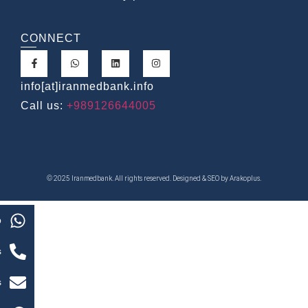
CONNECT
info[at]iranmedbank.info
Call us:
+989126644005
© 2025 Iranmedbank. All rights reserved. Designed & SEO by
Arakoplus
.
p
s
s