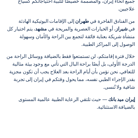
جميع أنحاء إيران، والمصممة خصيصًا لتلبية احتياجاتكم كسياح
علاجيين.
من الفنادق الفاخرة في
طهران
إلى الإقامات البوتيكية الهادئة
في
شيراز
، أو الخيارات العصرية والمريحة في
مشهد
، يتم اختيار كل
منشأة شريكة بعناية فائقة لتجمع بين الراحة والأمان وسهولة
الوصول إلى المراكز الطبية.
خلال فترة إقامتكم، لن تستمتعوا فقط بالضيافة ووسائل الراحة من
الدرجة الأولى، بل أيضًا براحة البال التي تأتي مع وجود بيئة مثالية
للتعافي. نحن نؤمن بأن أيام الراحة بعد العلاج يجب أن تكون مجزية
بقدر الإجراء الطبي نفسه، مما يحول وقتكم في إيران إلى تجربة
شافية ولا تُنسى.
إيران ميد بانك
— حيث تلتقي الرعاية الطبية عالمية المستوى
بالضيافة الاستثنائية.