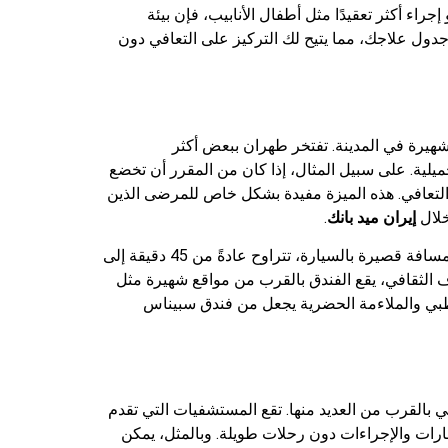
ء أكثر تعقيدًا مثل أطفال الأنابيب، فإن بيئة
دول علاجك، مما يتيح لك التركيز على التعافي دون
هيرة في المدينة. تفتخر طهران ببعض أكثر
لية. على سبيل المثال، إذا كان من المقرر أن تخضع
التعافي. هذه الميزة مفيدة بشكل خاص للمرضى الذين
خلال
إيران ميد بانك
.
علاوة على ذلك، يوفر موقع الفندق اتصالاً ممتازًا بمراكز النقل الرئيسية. يقع مطار الإمام الخميني الدولي في طهران على بعد مسافة قصيرة بالسيارة، تتراوح عادةً من 45 دقيقة إلى
 الثقافي، يقع الفندق بالقرب من مواقع شهيرة مثل
الطبي والملاءمة الحضرية يجعل من فندق سبیناس
 بالقرب من العديد منها. تقع المستشفيات التي تقدم
30 دقيقة، مما يسمح للأزواج بحضور الاستشارات والإجراءات دون رحلات طويلة. وبالمثل، يمكن