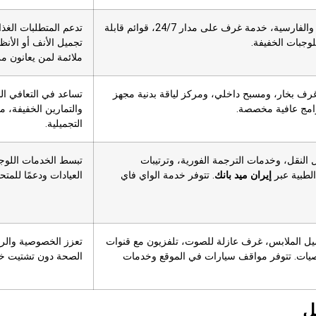
مطاعم متعددة تقدم المأكولات العالمية والفارسية، خدمة غرف على مدار 24/7، قوائم قابلة
تدعم المتطلبات الغذائ
وجبات الخفيفة.
تجميل الأنف أو الأنظ
ملائمة لمن يعانون م
رف بخار، ومسبح داخلي، ومركز لياقة بدنية مجهز
تساعد في التعافي ال
برامج عافية مخصصة.
والتمارين الخفيفة، م
التجميلية.
24/ لترتيب وسائل النقل، وخدمات الترجمة الفورية، وترتيبات
تبسط الخدمات اللوج
لطبية عبر
إيران ميد بانك
. تتوفر خدمة الواي فاي
العيادات ودعمًا للمتحد
 الملابس، غرف عازلة للصوت، تلفزيون مع قنوات
تعزز الخصوصية والرا
يات. تتوفر مواقف سيارات في الموقع وخدمات
الصحة دون تشتيت خار
ل