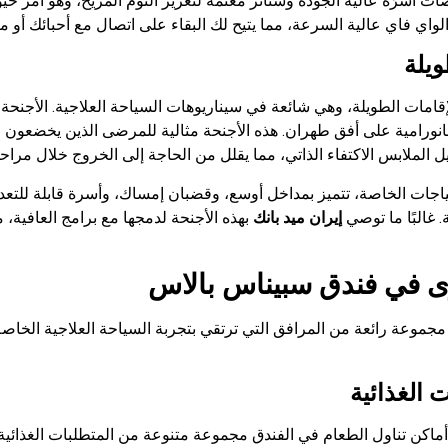
أسرّة عالية الجودة وستائر معتمة لتعزيز النوم المريح، وهو أمر حيوي
واي فاي عالية السرعة، مما يتيح لك البقاء على اتصال مع أحبائك أو م
ويلة
امات الطويلة، وهي شائعة في سيناريوهات السياحة العلاجية. الأجنحة 
 بانورامية على أفق طهران. هذه الأجنحة مثالية للمرضى الذين يخضعون 
 الملابس الاكتفاء الذاتي، مما يقلل من الحاجة إلى الخروج خلال مراح
تياجات الخاصة، تتميز بمداخل أوسع، وقضبان إمساك، وأسرة قابلة للتعد
 غالبًا ما توصي
إيران ميد بانك
بهذه الأجنحة لدمجها مع برامج العافية،
ى في فندق سبیناس بالاس
جموعة رائعة من المرافق التي ترتقي بتجربة السياحة العلاجية الخاصة
 الغذائية
لبي أماكن تناول الطعام في الفندق مجموعة متنوعة من المتطلبات الغذائية