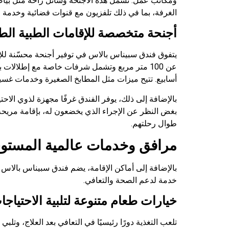
ومكاتب عمل. تشمل هذه الأجنحة وسائل راحة مثل بياضات 
الغرفة، بما في ذلك تلفزيون مع قنوات فضائية وخدمة ال
أجنحة متخصصة للإقامات الطبية الط
يتفوق فندق سبیناس بالاس في توفير أجنحة محسّنة للإق
عن 100 متر مربع وتشمل شرفات خاصة مع إطلالات
أسابيع. تتيح ميزات مثل المطابخ الصغيرة وخدمات غسيل
بالإضافة إلى ذلك، يوفر الفندق غرفًا مجهزة لذوي الاح
بغض النظر عن الإجراء الذي يخضعون له، بإقامة مريحة.
طوال رحلتهم.
مرافق وخدمات عالمية المستو
بالإضافة إلى أماكن الإقامة، يضم فندق سبیناس بالاس م
خدمة لدعم الصحة والتعافي.
خيارات طعام متنوعة لتلبية الاحتياجات
تلعب التغذية دورًا رئيسيًا في التعافي بعد العلاج، وت