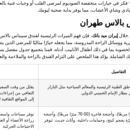
 فكر في خيارات منخفضة الصوديوم لمرضى القلب أو وجبات غنية بالعناص
لزبادي وشاي الأعشاب، مما يوفر بداية صحية ليومك.
س بالاس طهران
 خلال
إيران ميد بانك
، فإن فهم الميزات الرئيسية لفندق سبیناس بالاس 
ية ووسائل الراحة المدروسة، مما يجعله خيارًا مثاليًا للمرضى الذين ي
لخصوبة بما في ذلك أطفال الأنابيب. أدناه، قمنا بتجميع جدول مفصل ي
شاملة. يؤكد هذا الملخص على التزام الفندق بالراحة والملاءمة والعا
التفاصيل
 الطبية الرئيسية والمعالم السياحية مثل البازار
يقلل من وقت السفر إ
التعافي من إجراءات م
إلى المواقع الثقافية 
تشمل الخيارات غرفًا عادية (30-40 مترًا مربعًا)، وأجنحة فاخرة (50-70 مترًا مربعًا)، وأجنحة
توفر مساحات واسعة و
تر مربع) مع أسرّة بحجم كينج، وحمامات داخلية، وأثاث حديث. تتوفر
زراعة الأعضاء أو الع
الاحتياجات الحركية.