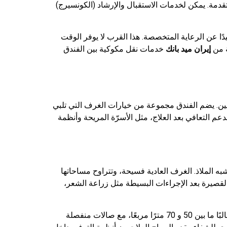
تقدمة. يمكن لخدمات الاستقبال والإرشاد (الكونسيرج)
دًا عن الرعاية المتخصصة. هذا القرب لا يوفر الوقت
ة من
إيران ميد بانك
خدمات نقل مكوكية بين الفندق
ين. يضم الفندق مجموعة من خيارات الغرف التي تلبي
عم التعافي بعد العلاج، مثل الأسرّة المريحة وأنظمة
به الملاذ. الغرف العادية فسيحة، وتتراوح مساحاتها
قامات القصيرة بعد الإجراءات البسيطة مثل زراعة الشعر،
للتعافي لفترات أطول، مثل بعد الجراحة التجميلية أو دورات أطفال الأنابيب، توفر الأجنحة الفاخرة مساحات معيشة موسعة، غالبًا ما بين 50 و 70 مترًا مربعًا، مع صالات منفصلة